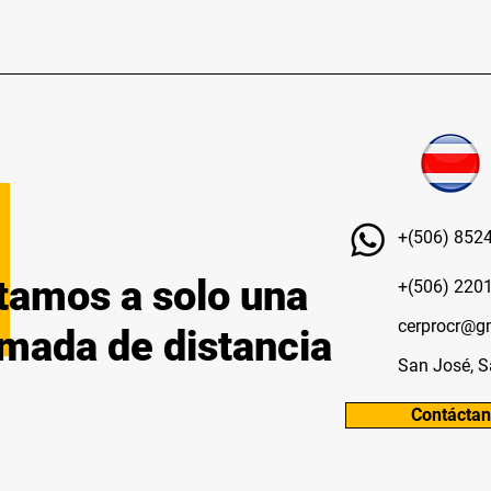
+(506) 852
tamos a solo
una
+(506) 220
cerprocr@g
amada
de distancia
San José, S
Contácta