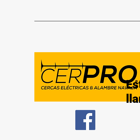
Es
ll