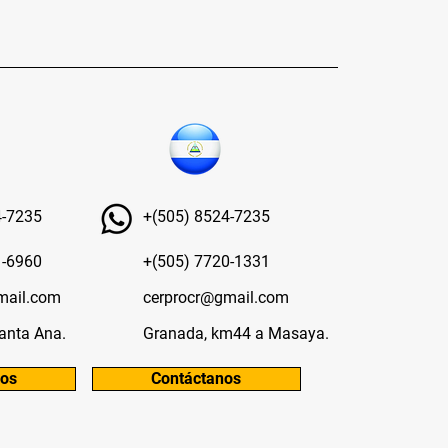
4-7235
+(505) 8524-7235
1-6960
+(505) 7720-1331
mail.com
cerprocr@gmail.com
anta Ana.
Granada, km44 a Masaya.
nos
Contáctanos